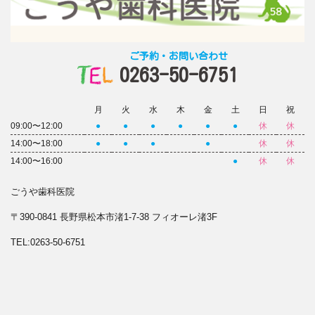
ご予約・お問い合わせ
0263-50-6751
月
火
水
木
金
土
日
祝
09:00〜12:00
●
●
●
●
●
●
休
休
14:00〜18:00
●
●
●
●
休
休
14:00〜16:00
●
休
休
ごうや歯科医院
〒390-0841 長野県松本市渚1-7-38 フィオーレ渚3F
TEL:0263-50-6751